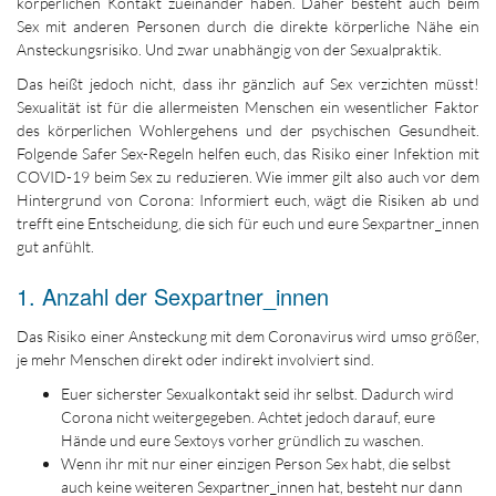
körperlichen Kontakt zueinander haben. Daher besteht auch beim
Sex mit anderen Personen durch die direkte körperliche Nähe ein
Ansteckungsrisiko. Und zwar unabhängig von der Sexualpraktik.
Das heißt jedoch nicht, dass ihr gänzlich auf Sex verzichten müsst!
Sexualität ist für die allermeisten Menschen ein wesentlicher Faktor
des körperlichen Wohlergehens und der psychischen Gesundheit.
Folgende Safer Sex-Regeln helfen euch, das Risiko einer Infektion mit
COVID-19 beim Sex zu reduzieren. Wie immer gilt also auch vor dem
Hintergrund von Corona: Informiert euch, wägt die Risiken ab und
trefft eine Entscheidung, die sich für euch und eure Sexpartner_innen
gut anfühlt.
1. Anzahl der Sexpartner_innen
Das Risiko einer Ansteckung mit dem Coronavirus wird umso größer,
je mehr Menschen direkt oder indirekt involviert sind.
Euer sicherster Sexualkontakt seid ihr selbst. Dadurch wird
Corona nicht weitergegeben. Achtet jedoch darauf, eure
Hände und eure Sextoys vorher gründlich zu waschen.
Wenn ihr mit nur einer einzigen Person Sex habt, die selbst
auch keine weiteren Sexpartner_innen hat, besteht nur dann