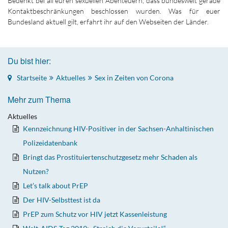
Bedenkt bei all euren sexuellen Abenteuern, dass bundesweit gerade
Kontaktbeschränkungen beschlossen wurden. Was für euer
Bundesland aktuell gilt, erfahrt ihr auf den Webseiten der Länder.
Du bist hier:
Startseite
Aktuelles
Sex in Zeiten von Corona
Mehr zum Thema
Aktuelles
Kennzeichnung HIV-Positiver in der Sachsen-Anhaltinischen
Polizeidatenbank
Bringt das Prostituiertenschutzgesetz mehr Schaden als
Nutzen?
Let’s talk about PrEP
Der HIV-Selbsttest ist da
PrEP zum Schutz vor HIV jetzt Kassenleistung