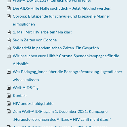
Welt-AIDS-Tag 2019: „Streich die Vorurteile!“
Die AIDS-Hilfe Halle sucht dich – Jetzt Mitglied werden!
Corona: Blutspende für schwule und bisexuelle Männer
ermöglichen
1. Mai: Mit HIV arbeiten? Na klar!
Sex in Zeiten von Corona
Solidarität in pandemischen Zeiten. Ein Gespräch.
Wir brauchen eure Hilfe!: Corona-Spendenkampagne für die
Aidshilfe
Was Pädagog_innen über die Pornografienutzung Jugendlicher
wissen müssen
Welt-AIDS-Tag
Kontakt
HIV und Schuldgefühle
Zum Welt-AIDS-Tag am 1. Dezember 2021: Kampagne
„Herausforderungen des Alltags – HIV zählt nicht dazu!“