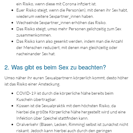
ein Risiko, wenn diese mit Corona infiziert ist.
Euer Risiko steigt, wenn die Person(en), mit denen ihr Sex habt,
wiederum weitere Sexpartner_innen haben.
Wechselnde Sexpartner_innen erhöhen das Risiko.
Das Risiko steigt, umso mehr Personen gelichzeitig zum Sex
zusammenkommen.
Das Risiko kann also gesenkt werden, indem man die Anzahl
der Menschen reduziert, mit denen man gleichzeitig oder
nacheinander Sex hat.
2. Was gibt es beim Sex zu beachten?
Umso näher ihr euren Sexualpartnern körperlich kommt, desto höher
ist das Risiko einer Ansteckung.
COVID-19 ist durch die körperliche Nähe bereits beim
Kuscheln übertragbar.
Küssen ist die Sexualpraktik mit dem höchsten Risiko, da
hierbei die größte Körperliche Nähe hergestellt wird und eine
Infektion über Speichel stattfinden kann.
Oralverkehr (Blasen, Lecken, Rimming) selbst ist zunächst nicht
riskant. Jedoch kann hierbei auch durch den geringen