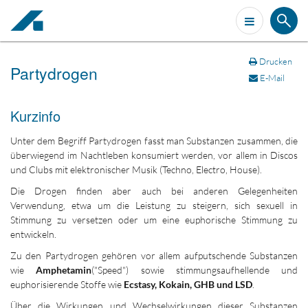
Drucken
Partydrogen
E-Mail
Kurzinfo
Unter dem Begriff Partydrogen fasst man Substanzen zusammen, die
überwiegend im Nachtleben konsumiert werden, vor allem in Discos
und Clubs mit elektronischer Musik (Techno, Electro, House).
Die Drogen finden aber auch bei anderen Gelegenheiten
Verwendung, etwa um die Leistung zu steigern, sich sexuell in
Stimmung zu versetzen oder um eine euphorische Stimmung zu
entwickeln.
Zu den Partydrogen gehören vor allem aufputschende Substanzen
wie
Amphetamin
("Speed") sowie stimmungsaufhellende und
euphorisierende Stoffe wie
Ecstasy, Kokain, GHB und LSD
.
Über die Wirkungen und Wechselwirkungen dieser Substanzen