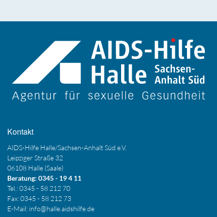
Kontakt
AIDS-Hilfe Halle/Sachsen-Anhalt Süd e.V.
Leipziger Straße 32
06108 Halle (Saale)
Beratung: 0345 - 19 4 11
Tel.: 0345 - 58 212 70
Fax: 0345 - 58 212 73
E-Mail:
info@halle.aidshilfe.de