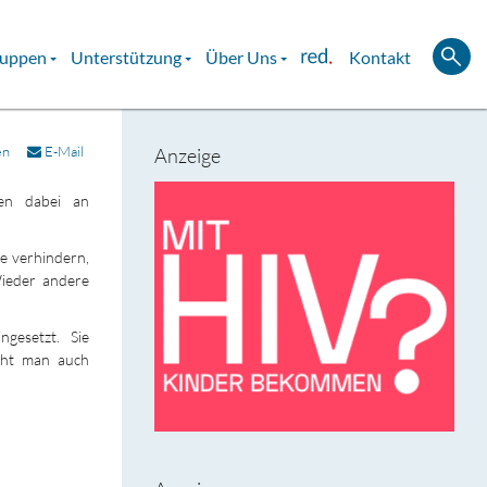
ruppen
Unterstützung
Über Uns
Kontakt
en
E-Mail
Anzeige
en dabei an
re verhindern,
ieder andere
gesetzt. Sie
icht man auch