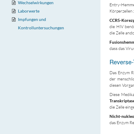
Wechselwirkungen
Entry-Hemmer
Laborwerte
Körperzellen 
Impfungen und
CCR5
-Korez
die HIV benö
Kontrolluntersuchungen
die Zelle ando
Fusionshem
dass das Viru
Reverse-
Das Enzym Rev
der menschli
diesen Vorga
Diese Medika
Transkriptas
die Zelle ein
Nicht-nukle
das Enzym Re