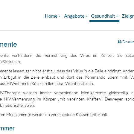
Home
Angebote
Gesundheit
Zielg
mente
Druck
mente verhindern die Vermehrung des Virus im Körper. Sie setz
 Stellen an.
mente lassen gar nicht erst zu, dass das Virus in die Zelle eindringt. Ande
in Erbgut in die Zelle einbaut und dort das Kommando übernimmt. W
ass HIV-infizierte Körperzellen neue Virenherstellen.
IV-Therapie werden immer verschiedene Medikamente gleichzeitig ein
ie HIV-Vermehrung im Körper „mit vereinten Kräften“. Deswegen spr
inationstherapien.
ren Medikamente werden in verschiedene Klassen unterteilt.
emmer