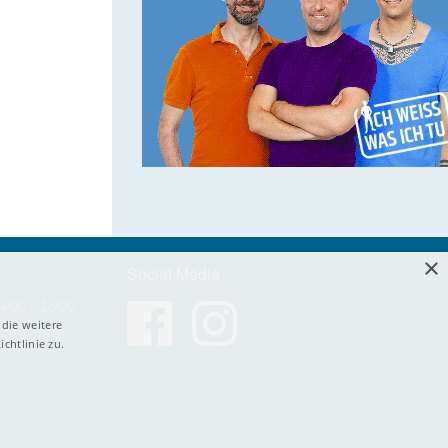
×
Social Media
4:00 – 16:00
die weitere
chtlinie zu.