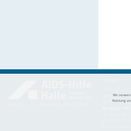
Kontakt
AIDS-Hilfe Hall
Wir verwen
Leipziger Straße
Nutzung uns
06108 Halle (Sa
Beratung: 0345 
Tel.: 0345 - 58 
Fax: 0345 - 58 
E-Mail:
info@hal