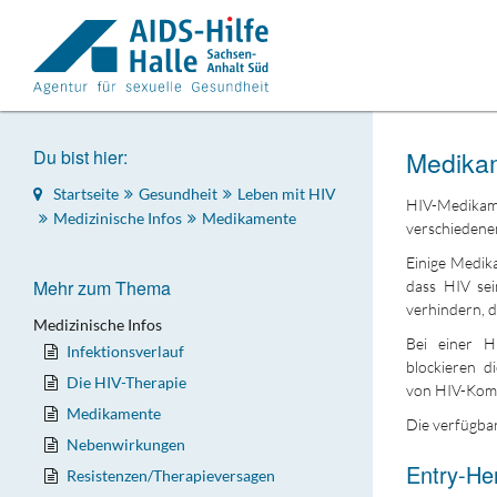
Du bist hier:
Medika
Startseite
Gesundheit
Leben mit HIV
HIV-Medika
Medizinische Infos
Medikamente
verschiedenen
Einige Medika
Mehr zum Thema
dass HIV se
verhindern, d
Medizinische Infos
Bei einer H
Infektionsverlauf
blockieren d
Die HIV-Therapie
von HIV-Komb
Medikamente
Die verfügba
Nebenwirkungen
Entry-H
Resistenzen/Therapieversagen