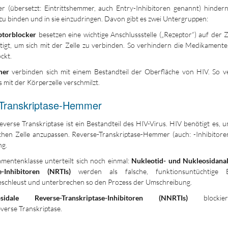
 (übersetzt: Eintrittshemmer, auch Entry-Inhibitoren genannt) hindern
zu binden und in sie einzudringen. Davon gibt es zwei Untergruppen:
ptorblocker
besetzen eine wichtige Anschlussstelle („Rezeptor“) auf der Z
tigt, um sich mit der Zelle zu verbinden. So verhindern die Medikamente
ckt.
mer
verbinden sich mit einem Bestandteil der Oberfläche von HIV. So ve
s mit der Körperzelle verschmilzt.
Transkriptase-Hemmer
erse Transkriptase ist ein Bestandteil des HIV-Virus. HIV benötigt es, 
chen Zelle anzupassen. Reverse-Transkriptase-Hemmer (auch: -Inhibitore
ng.
mentenklasse unterteilt sich noch einmal:
Nukleotid- und Nukleosidana
e-Inhibitoren (NRTIs)
werden als falsche, funktionsuntüchtige B
geschleust und unterbrechen so den Prozess der Umschreibung.
osidale Reverse-Transkriptase-Inhibitoren (NNRTIs)
blockier
verse Transkriptase.