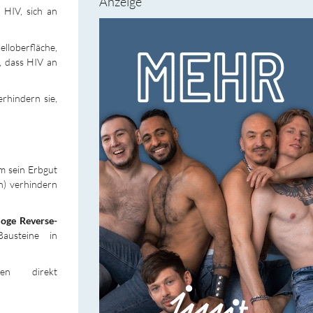
Anzeige
 HIV, sich an
elloberfläche,
, dass HIV an
rhindern sie,
um sein Erbgut
n) verhindern
loge Reverse-
austeine in
en direkt