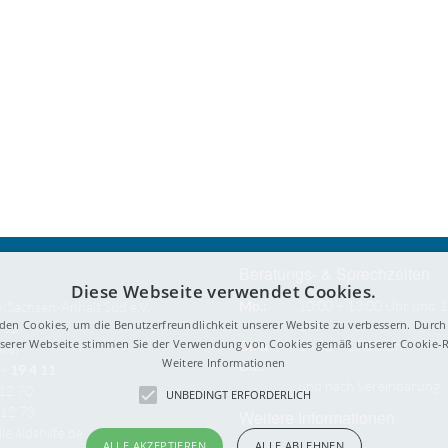
Beratungs- & Sprechzeiten
Diese Webseite verwendet Cookies.
Mo.:
10:00 – 13:00 Uhr und 1
e/Sachsen-Anhalt Süd e.V.
den Cookies, um die Benutzerfreundlichkeit unserer Website zu verbessern. Durch 
Uhr
 32
erer Webseite stimmen Sie der Verwendung von Cookies gemäß unserer Cookie-Ri
Di. &
14:00 – 19:00 Uhr
ale)
Weitere Informationen
Do.:
- 19 4 11
und nach Vereinbarung
212 70
UNBEDINGT ERFORDERLICH
212 73
Weitere Informationen
le.aidshilfe.de
ALLE AKZEPTIEREN
ALLE ABLEHNEN