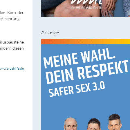
 den Kern der
vermehrung.
Anzeige
irusbausteine
indern diesen
www.aidshilfe.de