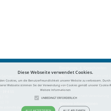
Beratungs- & Sprechzeiten
Diese Webseite verwendet Cookies.
Mo.:
10:00 – 13:00 Uhr und 1
e/Sachsen-Anhalt Süd e.V.
den Cookies, um die Benutzerfreundlichkeit unserer Website zu verbessern. Durch 
Uhr
 32
erer Webseite stimmen Sie der Verwendung von Cookies gemäß unserer Cookie-Ri
Di. &
14:00 – 19:00 Uhr
ale)
Weitere Informationen
Do.:
- 19 4 11
und nach Vereinbarung
212 70
UNBEDINGT ERFORDERLICH
212 73
Weitere Informationen
le.aidshilfe.de
ALLE AKZEPTIEREN
ALLE ABLEHNEN