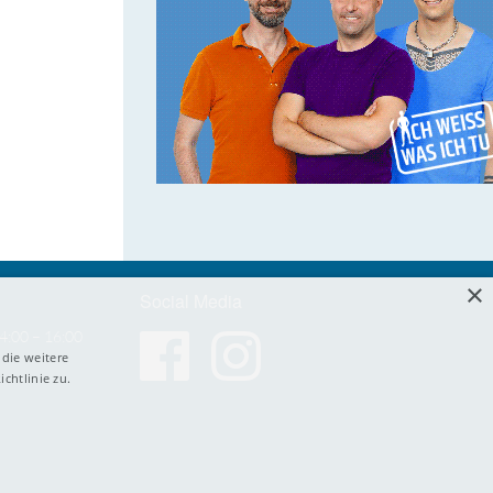
×
Social Media
4:00 – 16:00
die weitere
chtlinie zu.