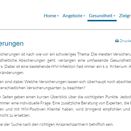
Home
Angebote
Gesundheit
Zielg
erungen
Druck
cherungen ist nach wie vor ein schwieriges Thema: Die meisten Versicher
heitliche Absicherungen geht, verlangen eine umfassende Gesundhei
rs. Dabei ist eine bestehende HIV-Infektion fast immer ein k.o. Kriterium. 
Veränderungen.
en sind dabei: Welche Versicherungen lassen sich überhaupt noch abschli
terschiedlichen Versicherungsarten zu beachten?
 Seiten geben einen kurzen Überblick über die wichtigsten Punkte. Jedoch
mmer eine individuelle Frage. Eine zusätzliche Beratung von Experten, die
en und mit HIV-Positiven Klientel haben, wird dringend empfohlen und 
nicht zu ersetzen.
i der Suche nach den richtigen Ansprechpartnern behilflich sein.