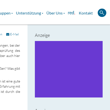
ruppen
Unterstützung
Über Uns
Kontakt
en
E-Mail
Anzeige
ungen, bei der
tsprüfung des
Aber auch hier
eßen? Was gibt
 ist eine gute
 Erfahrung mit
ist durch die