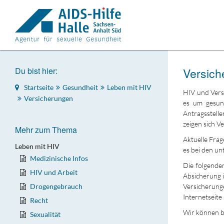
Du bist hier:
Versich
Startseite
Gesundheit
Leben mit HIV
HIV und Versi
Versicherungen
es um gesund
Antragsstelle
zeigen sich 
Mehr zum Thema
Aktuelle Frag
Leben mit HIV
es bei den un
Medizinische Infos
Die folgenden
HIV und Arbeit
Absicherung i
Drogengebrauch
Versicherung
Internetseite 
Recht
Wir können be
Sexualität