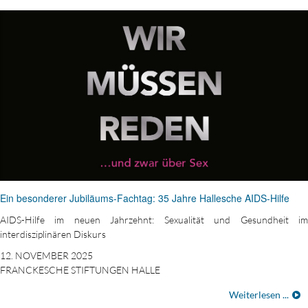
Ein besonderer Jubiläums-Fachtag: 35 Jahre Hallesche AIDS-Hilfe
AIDS-Hilfe im neuen Jahrzehnt: Sexualität und Gesundheit im
interdisziplinären Diskurs
12. NOVEMBER 2025
FRANCKESCHE STIFTUNGEN HALLE
Weiterlesen ...