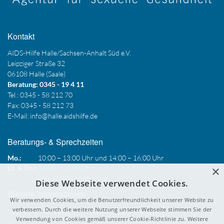
Kontakt
AIDS-Hilfe Halle/Sachsen-Anhalt Süd e.V.
Leipziger Straße 32
06108 Halle (Saale)
Beratung: 0345 - 19 4 11
Tel.: 0345 - 58 212 70
Fax: 0345 - 58 212 73
E-Mail:
info@halle.aidshilfe.de
Beratungs- & Sprechzeiten
Mo.:
10:00 – 13:00 Uhr und 14:00 – 16:00 Uhr
×
Di. & Do.:
14:00 – 19:00 Uhr
und nach Vereinbarung
Diese Webseite verwendet Cookies.
Weitere Informationen
Wir verwenden Cookies, um die Benutzerfreundlichkeit unserer Website zu
verbessern. Durch die weitere Nutzung unserer Webseite stimmen Sie der
Sitemap
Impressum
Datenschutzerklärung
Verwendung von Cookies gemäß unserer Cookie-Richtlinie zu.
Weitere