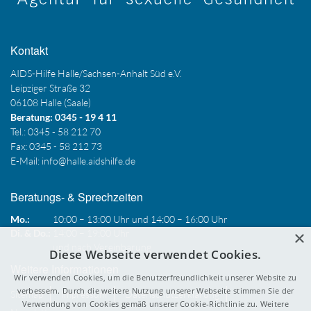
Kontakt
AIDS-Hilfe Halle/Sachsen-Anhalt Süd e.V.
Leipziger Straße 32
06108 Halle (Saale)
Beratung: 0345 - 19 4 11
Tel.: 0345 - 58 212 70
Fax: 0345 - 58 212 73
E-Mail:
info@halle.aidshilfe.de
Beratungs- & Sprechzeiten
Mo.:
10:00 – 13:00 Uhr und 14:00 – 16:00 Uhr
×
Di. & Do.:
14:00 – 19:00 Uhr
und nach Vereinbarung
Diese Webseite verwendet Cookies.
Weitere Informationen
Wir verwenden Cookies, um die Benutzerfreundlichkeit unserer Website zu
verbessern. Durch die weitere Nutzung unserer Webseite stimmen Sie der
Sitemap
Impressum
Datenschutzerklärung
Verwendung von Cookies gemäß unserer Cookie-Richtlinie zu.
Weitere