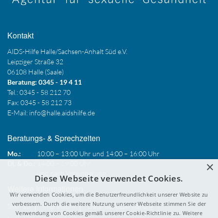
Kontakt
AIDS-Hilfe Halle/Sachsen-Anhalt Süd e.V.
Leipziger Straße 32
06108 Halle (Saale)
Beratung: 0345 - 19 4 11
Tel.: 0345 - 58 212 70
Fax: 0345 - 58 212 73
E-Mail:
info@halle.aidshilfe.de
Beratungs- & Sprechzeiten
Mo.:
10:00 – 13:00 Uhr und 14:00 – 16:00 Uhr
×
Di. & Do.:
14:00 – 19:00 Uhr
und nach Vereinbarung
Diese Webseite verwendet Cookies.
Weitere Informationen
Wir verwenden Cookies, um die Benutzerfreundlichkeit unserer Website zu
verbessern. Durch die weitere Nutzung unserer Webseite stimmen Sie der
Sitemap
Impressum
Datenschutzerklärung
Verwendung von Cookies gemäß unserer Cookie-Richtlinie zu.
Weitere