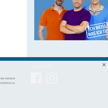
×
Social Media
4:00 – 16:00
die weitere
chtlinie zu.