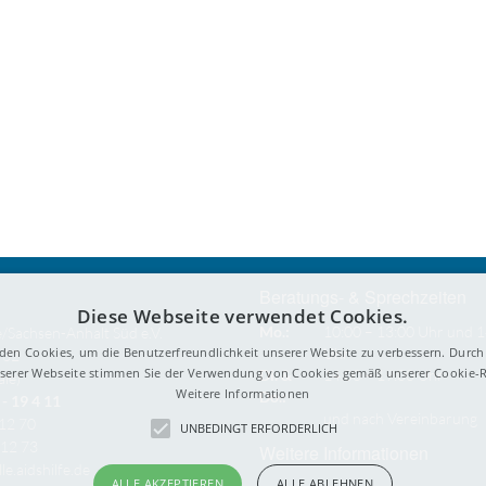
Beratungs- & Sprechzeiten
Diese Webseite verwendet Cookies.
Mo.:
10:00 – 13:00 Uhr und 1
e/Sachsen-Anhalt Süd e.V.
den Cookies, um die Benutzerfreundlichkeit unserer Website zu verbessern. Durch 
Uhr
 32
erer Webseite stimmen Sie der Verwendung von Cookies gemäß unserer Cookie-Ri
Di. &
14:00 – 19:00 Uhr
ale)
Weitere Informationen
Do.:
- 19 4 11
und nach Vereinbarung
212 70
UNBEDINGT ERFORDERLICH
212 73
Weitere Informationen
le.aidshilfe.de
ALLE AKZEPTIEREN
ALLE ABLEHNEN