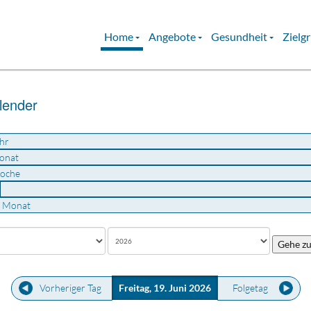
Home
Angebote
Gesundheit
Zielg
lender
hr
onat
oche
u Monat
Gehe z
Vorheriger Tag
Freitag, 19. Juni 2026
Folgetag