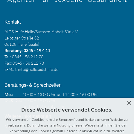
Kontakt
AIDS-Hilfe Halle/Sachsen-Anhalt Süd e.V.
Leipziger Straße 32
06108 Halle (Saale)
Beratung: 0345 - 19 4 11
Tel.: 0345 - 58 212 70
Fax: 0345 - 58 212 73
E-Mail:
info@halle.aidshilfe.de
Beratungs- & Sprechzeiten
Mo.:
10:00 – 13:00 Uhr und 14:00 – 16:00 Uhr
×
Di. & Do.:
14:00 – 19:00 Uhr
und nach Vereinbarung
Diese Webseite verwendet Cookies.
Weitere Informationen
Wir verwenden Cookies, um die Benutzerfreundlichkeit unserer Website zu
verbessern. Durch die weitere Nutzung unserer Webseite stimmen Sie der
Sitemap
Impressum
Datenschutzerklärung
Verwendung von Cookies gemäß unserer Cookie-Richtlinie zu.
Weitere