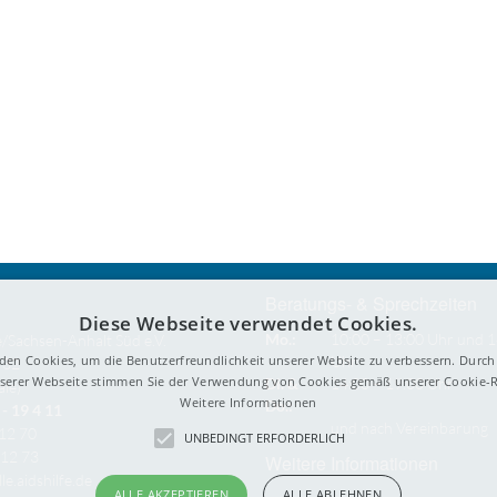
Beratungs- & Sprechzeiten
Diese Webseite verwendet Cookies.
Mo.:
10:00 – 13:00 Uhr und 1
e/Sachsen-Anhalt Süd e.V.
den Cookies, um die Benutzerfreundlichkeit unserer Website zu verbessern. Durch 
Uhr
 32
erer Webseite stimmen Sie der Verwendung von Cookies gemäß unserer Cookie-Ri
Di. &
14:00 – 19:00 Uhr
ale)
Weitere Informationen
Do.:
- 19 4 11
und nach Vereinbarung
212 70
UNBEDINGT ERFORDERLICH
212 73
Weitere Informationen
le.aidshilfe.de
ALLE AKZEPTIEREN
ALLE ABLEHNEN