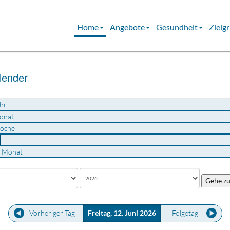
Home
Angebote
Gesundheit
Zielg
lender
hr
onat
oche
u Monat
Gehe z
Vorheriger Tag
Freitag, 12. Juni 2026
Folgetag