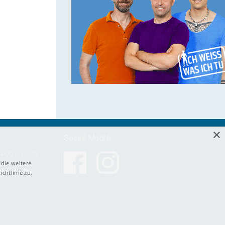
×
Social Media
4:00 – 16:00
die weitere
chtlinie zu.