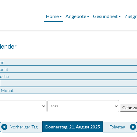
Home
Angebote
Gesundheit
Zielg
lender
hr
onat
oche
u Monat
Gehe z
Vorheriger Tag
Donnerstag, 21. August 2025
Folgetag