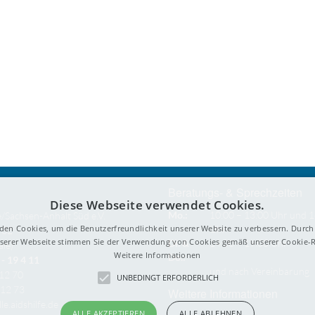
Beratungs- & Sprechzeiten
Diese Webseite verwendet Cookies.
Mo.:
10:00 – 13:00 Uhr und 1
e/Sachsen-Anhalt Süd e.V.
den Cookies, um die Benutzerfreundlichkeit unserer Website zu verbessern. Durch 
Uhr
 32
erer Webseite stimmen Sie der Verwendung von Cookies gemäß unserer Cookie-Ri
Di. &
14:00 – 19:00 Uhr
ale)
Weitere Informationen
Do.:
- 19 4 11
und nach Vereinbarung
212 70
UNBEDINGT ERFORDERLICH
212 73
Weitere Informationen
le.aidshilfe.de
ALLE AKZEPTIEREN
ALLE ABLEHNEN