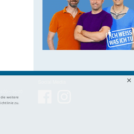
×
Social Media
4:00 – 16:00
die weitere
chtlinie zu.