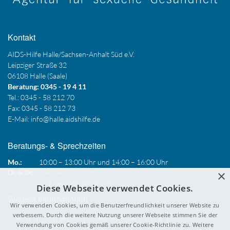
Kontakt
AIDS-Hilfe Halle/Sachsen-Anhalt Süd e.V.
Leipziger Straße 32
06108 Halle (Saale)
Beratung: 0345 - 19 4 11
Tel.: 0345 - 58 212 70
Fax: 0345 - 58 212 73
E-Mail:
info@halle.aidshilfe.de
Beratungs- & Sprechzeiten
Mo.:
10:00 – 13:00 Uhr und 14:00 – 16:00 Uhr
×
Di. & Do.:
14:00 – 19:00 Uhr
und nach Vereinbarung
Diese Webseite verwendet Cookies.
Weitere Informationen
Wir verwenden Cookies, um die Benutzerfreundlichkeit unserer Website zu
verbessern. Durch die weitere Nutzung unserer Webseite stimmen Sie der
Sitemap
Impressum
Datenschutzerklärung
Verwendung von Cookies gemäß unserer Cookie-Richtlinie zu.
Weitere