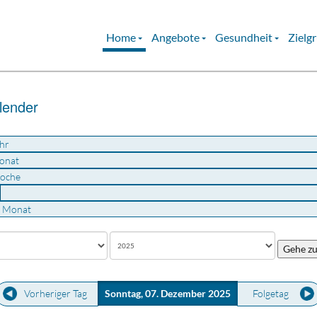
Home
Angebote
Gesundheit
Zielg
lender
hr
onat
oche
u Monat
Gehe z
Vorheriger Tag
Sonntag, 07. Dezember 2025
Folgetag