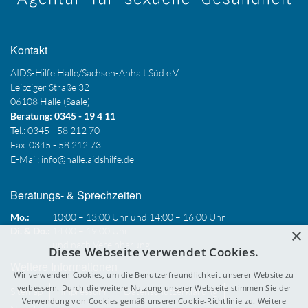
Kontakt
AIDS-Hilfe Halle/Sachsen-Anhalt Süd e.V.
Leipziger Straße 32
06108 Halle (Saale)
Beratung: 0345 - 19 4 11
Tel.: 0345 - 58 212 70
Fax: 0345 - 58 212 73
E-Mail:
info@halle.aidshilfe.de
Beratungs- & Sprechzeiten
Mo.:
10:00 – 13:00 Uhr und 14:00 – 16:00 Uhr
×
Di. & Do.:
14:00 – 19:00 Uhr
und nach Vereinbarung
Diese Webseite verwendet Cookies.
Weitere Informationen
Wir verwenden Cookies, um die Benutzerfreundlichkeit unserer Website zu
verbessern. Durch die weitere Nutzung unserer Webseite stimmen Sie der
Sitemap
Impressum
Datenschutzerklärung
Verwendung von Cookies gemäß unserer Cookie-Richtlinie zu.
Weitere