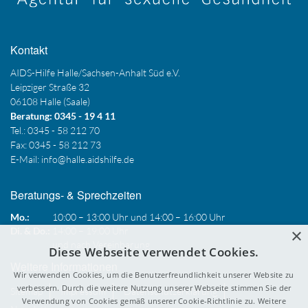
Kontakt
AIDS-Hilfe Halle/Sachsen-Anhalt Süd e.V.
Leipziger Straße 32
06108 Halle (Saale)
Beratung: 0345 - 19 4 11
Tel.: 0345 - 58 212 70
Fax: 0345 - 58 212 73
E-Mail:
info@halle.aidshilfe.de
Beratungs- & Sprechzeiten
Mo.:
10:00 – 13:00 Uhr und 14:00 – 16:00 Uhr
×
Di. & Do.:
14:00 – 19:00 Uhr
und nach Vereinbarung
Diese Webseite verwendet Cookies.
Weitere Informationen
Wir verwenden Cookies, um die Benutzerfreundlichkeit unserer Website zu
verbessern. Durch die weitere Nutzung unserer Webseite stimmen Sie der
Sitemap
Impressum
Datenschutzerklärung
Verwendung von Cookies gemäß unserer Cookie-Richtlinie zu.
Weitere