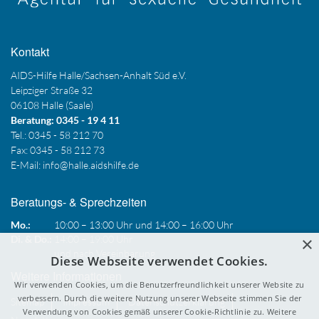
Kontakt
AIDS-Hilfe Halle/Sachsen-Anhalt Süd e.V.
Leipziger Straße 32
06108 Halle (Saale)
Beratung: 0345 - 19 4 11
Tel.: 0345 - 58 212 70
Fax: 0345 - 58 212 73
E-Mail:
info@halle.aidshilfe.de
Beratungs- & Sprechzeiten
Mo.:
10:00 – 13:00 Uhr und 14:00 – 16:00 Uhr
×
Di. & Do.:
14:00 – 19:00 Uhr
und nach Vereinbarung
Diese Webseite verwendet Cookies.
Weitere Informationen
Wir verwenden Cookies, um die Benutzerfreundlichkeit unserer Website zu
verbessern. Durch die weitere Nutzung unserer Webseite stimmen Sie der
Sitemap
Impressum
Datenschutzerklärung
Verwendung von Cookies gemäß unserer Cookie-Richtlinie zu.
Weitere