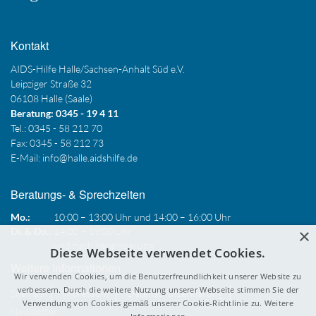
Kontakt
AIDS-Hilfe Halle/Sachsen-Anhalt Süd e.V.
Leipziger Straße 32
06108 Halle (Saale)
Beratung: 0345 - 19 4 11
Tel.: 0345 - 58 212 70
Fax: 0345 - 58 212 73
E-Mail:
info@halle.aidshilfe.de
Beratungs- & Sprechzeiten
Mo.:
10:00 – 13:00 Uhr und 14:00 – 16:00 Uhr
×
Di. & Do.:
14:00 – 19:00 Uhr
und nach Vereinbarung
Diese Webseite verwendet Cookies.
Weitere Informationen
Wir verwenden Cookies, um die Benutzerfreundlichkeit unserer Website zu
verbessern. Durch die weitere Nutzung unserer Webseite stimmen Sie der
Sitemap
Impressum
Datenschutzerklärung
Verwendung von Cookies gemäß unserer Cookie-Richtlinie zu.
Weitere
Newsletter